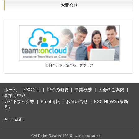
お問合せ
無料クラウド型グループウェア
ホーム
|
KSCとは
|
KSCの概要
|
事業概要
|
入会のご案内
|
事業等申込
|
ガイドブック等
|
K-net情報
|
お問い合せ
|
KSC NEWS (最新
号)
今日： 総合：
©All Rights Reserved 2010. by kurume-sc.net